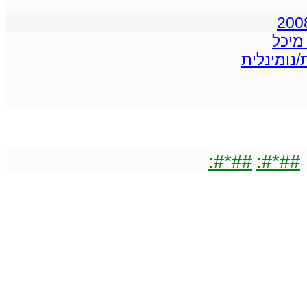
מיכל
/נומינלית
##*#:
##*#: