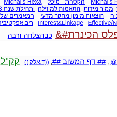
Michal's
הקסהת - מיכל
Michal's Hexa
ממיר מידות
התאמות למוזילה
ותחילת שנת 2008
יה
הוצאות מימון מחקר מדעי
המאמרים של 
Effective/
Interest&Linkage
ריב.אפקטיבית
ס הכינרת#&
כבהצלחה ורבה
קק"ל
## דף המשוב ##
@
,
,
((ד.אלק'))