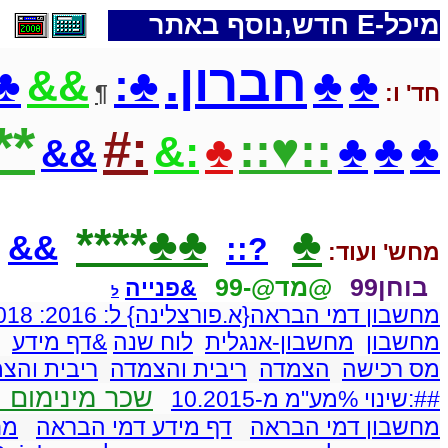
מיכל-E חדש,נוסף באתר
חברון.
♣
♣:
♣
♣
&&
חד' ו:
¶
*♥
:#
::♥::
♣
♣
♣
:&
♣
&&
♣♣****
♣
&&
?::
מחש' ועוד:
בוחן99
@מד@-99
&פנייה
ל
מחשבון דמי הבראה{א.פורצלינה} ל: 2016: 2018
מחשבון
מחשבון-אנגלית
לוח שנה
&דף מידע
מס רכישה
הצמדה
ריבית והצמדה
ריבית והצ
שכר מינימום ו
##:שינוי %מע"מ מ-10.2015
מחשבון דמי הבראה
דף מידע דמי הבראה
מח