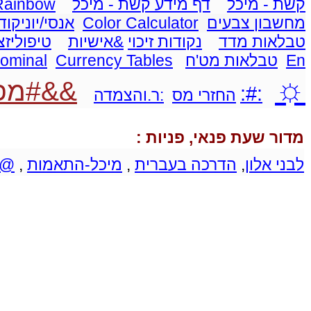
קשת - מיכל
דף מידע קשת - מיכל
 Rainbow
מחשבון צבעים
Color Calculator
אנסי/יוניקוד
טבלאות מדד
נקודות זיכוי
&אישיות
טיפוליזצ
En
טבלאות מט'ח
Currency Tables
Nominal
☼
&&#מפל
:#:
החזרי מס
:ר.והצמדה
מדור שעת פנאי, פניות :
לבני אלון
,
הדרכה בעברית
,
מיכל-התאמות
,
@