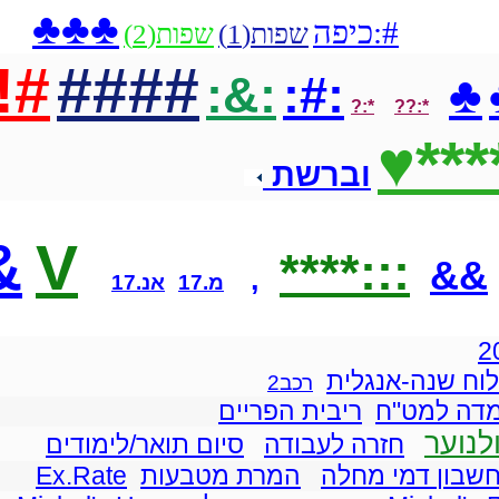
♣♣♣
#:כיפה
שפות(1)
שפות(2)
#!
####
:&:
:#:
♣
*:?
*:??
****
וברשת
&
V
:::****
&&
,
מ.17
אנ.17
לוח שנה-אנגלית
רכב2
מדה למט"ח
ריבית הפריים
לנוער
חזרה לעבודה
סיום תואר/לימודים
שבון דמי מחלה
המרת מטבעות
Ex.Rate