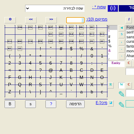
שפות * :
וד
⒤
ממיקום (10):
ϴ
<<
>>
I








◄






S










,


!
"
#
$
%
&
'
.
(
)
*
+
,
-
.
/
0
1
-
2
3
4
5
6
7
8
9
:
;
Entity
C
<
=
>
?
@
A
B
C
D
E
F
G
H
I
J
K
L
M
N
O
P
Q
R
S
T
U
V
W
X
Y
R
W
C
Z
[
\
]
^
_
`
a
b
c
✎
מיכל-E
◪
✎