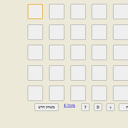
מיכל-E