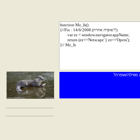
התאמות למוזילה (זה אני הגונזילה?!)
קוד הפונקציות
מיכל-E