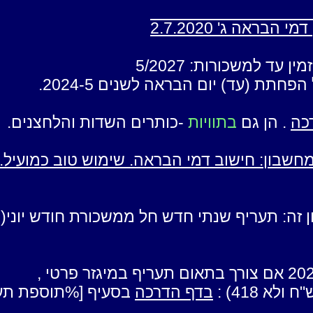
ה לשכר:
/
תחילת עבודה :
וותק *
למשך
/
מין עד למשכורות:
5/2027
הפחתת (עד) יום הבראה לשנים 2024-5.
/
/
כה
. הן גם
בתוויות
-כותרים השדות והלחצנים.
/
/
חשבון: חישוב דמי הבראה. שימוש טוב כמועיל.
/
/
/
זה: תעריף שנתי חדש חל ממשכורת חודש יוני(ולא
/
/
/
בדף הדרכה
בסעיף [%תוספת תער
/