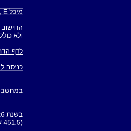
דמי הברא
מיכל E , דמי הבראה ג' 2.7.2020
שם עובד/ת
החישוב ז
ולא כולל 
לדף הדר
כניסה למ
במחשבון 
בשנת 2026 אם צורך בתאום תעריף במיגזר פרטי ,
(451.5 ש"ח ולא 418) :