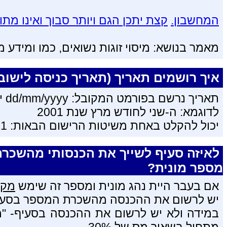
המחשבון.
קצת יתכן הגם ויותר סבוך ואינו מתוא
מאמר בנושא: מיסוי זוגות נשואים, כמו ומידע מ
איך רושמים תאריך (תאריך כניסה לישוב
תאריך נרשם בפורמט המקובל: dd/mm/yyyy יום,חודש,שנה
לדוגמא: ה-שני לחודש מרץ שנת 2001
יכול להקלט באחת משיטות הרישום הבאות: 02/03/2001 , 2/3/2001 , 2/3/01.
לאיזה סעיף לשייך את הכנסותי מהשכרת
מספר מונית?
אם בעבר היית נהג מונית ומספר זה שימש
מקור ה
יש לרשום את ההכנסה מהשכרת המספר בסעיף-
במידה ולא יש לרשום את ההכנסה בסעיף- "מ