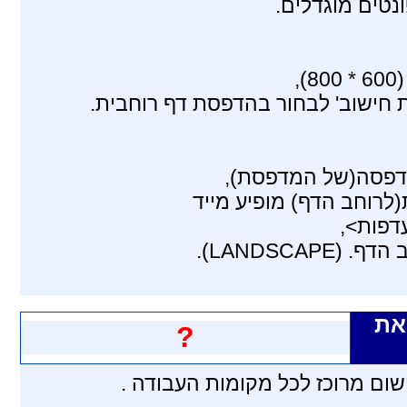
טים מוגדלים.
,
ת חישוב' לבחור בהדפסת דף רוחבית.
הדפסה(של המדפסת),
רוחב הדף) מופיע מייד
דפות>,
LANDSC).
 את
?