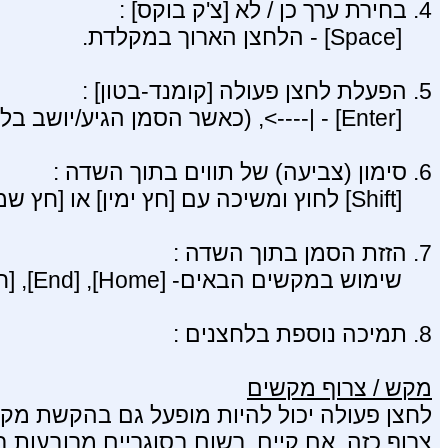
4. בחירת ערך כן / לא [צ'ק בוקס] :
[Space] - הלחצן הארוך במקלדת.
5. הפעלת לחצן פעולה [קומנד-בטון] :
[Enter] - |---->, (כאשר הסמן הגיע/יושב בלחצן).
6. סימון (צביעה) של תווים בתוך השדה :
[Shift] לחוץ ומשיכה עם [חץ ימין] או [חץ שמאל].
7. הזזת הסמן בתוך השדה :
שימוש במקשים הבאים- [Home], [End], [חץ ימין], [חץ שמאל].
8. תמיכה נוספת בלחצנים :
מקש / צרוף מקשים
לחצן פעולה יכול להיות מופעל גם בהקשת מקש
צרוף כזה, אם קיים, רשום בסוגריים מרובעות ב