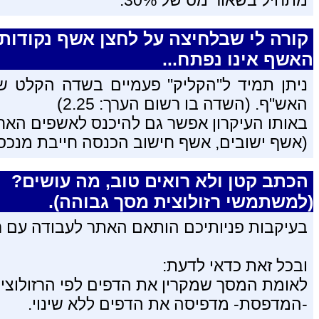
מתחיל בשאור מס של 30%.
קורה לי שבלחיצה על לחצן אשף נקודות ז
האשף אינו נפתח...
ניתן תמיד ל"הקליק" פעמיים בשדה הקלט של
האש"ף. (השדה בו רשום הערך: 2.25)
באותו העיקרון אפשר גם להיכנס לאשפים האח
(אשף ישובים, אשף חישוב הכנסה חייבת מנכס בי
הכתב קטן ולא רואים טוב, מה עושים?
(למשתמשי רזולוצית מסך גבוהה).
בעיקבות פניותיכם הותאם האתר לעבודה עם רז
ובכל זאת כדאי לדעת:
לאומת המסך שמקרין את הדפים לפי הרזולוצי
-המדפסת- מדפיסה את הדפים ללא שינוי.