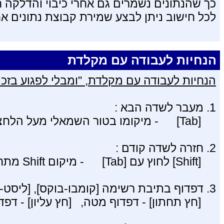
כך שהנתונים נשמרים גם אחרי כיבוי והדלקה 
לכל חישוב ניתן לבצע שמירת קבוצת נתונים א
הנחיות לעבודה עם מקלדת
הנחיות לעבודה עם מקלדת, "ומבלי לפגוע בזכוי
1. מעבר לשדה הבא :
[Tab] - מיקומו בטור השמאלי מעל הלחצן [CapsLock].
2. חזרה לשדה קודם :
[Shift] לחוץ עם [Tab] - מיקום Shift מתחת ללחצן CapsLock.
3. דפדוף בתיבת רשימה [קומבו-בוקס], [ליסט-בוקס] :
[חץ תחתון] - דפדוף מטה, [חץ עליון] - דפד