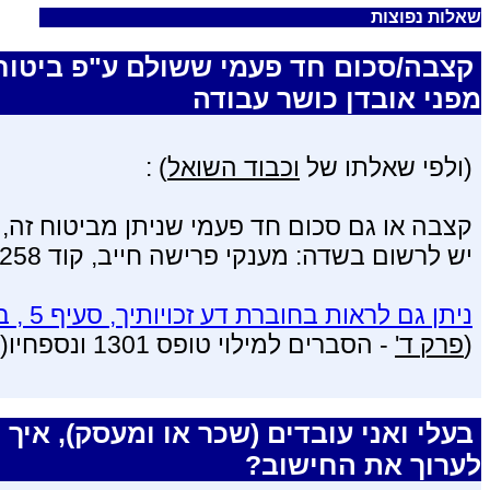
שאלות נפוצות
קצבה/סכום חד פעמי ששולם ע"פ ביטוח
מפני אובדן כושר עבודה
(ולפי שאלתו של
וכבוד השואל
) :
קצבה או גם סכום חד פעמי שניתן מביטוח זה,
יש לרשום בשדה: מענקי פרישה חייב, קוד 258, והחל משנת 2005.
ניתן גם לראות בחוברת דע זכויותיך, סעיף 5 , בשנת 2006 מופיע בעמוד 11.
(
פרק ד'
- הסברים למילוי טופס ‎1301 ונספחיו(דין וחשבון של יחיד)).
בעלי ואני עובדים (שכר או ומעסק), איך
לערוך את החישוב?