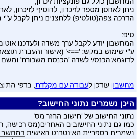
המחשבון כולל גם פונקציות זיכרון,
ניתן לאחסן מספר לזיכרון, להוסיף לזיכרון, לאחז
הדרכה צפה(טולטיפ) ללחצנים ניתן לקבל ע"י
טיפ:
המחשבון יודע לקבל ערך משדה ולעדכנו אוטומ
ע"י שימוש במקש: '==>' (אישור והעברת תוצאה
לדוגמא:הכנס/י לשדה 'הכנסת משכורת' ומשם ל
מחשבון
עודכן ל
עבודה עם מקלדת
, בדפי התוצ
היכן נשמרים נתוני החישוב?
נתוני החישוב של 'חישוב החזר מס'
כמו גם נתוני החישובים האחרים(מס רכישה, ריב
נשמרים בספריית האינטרנט האישית
במחשב 