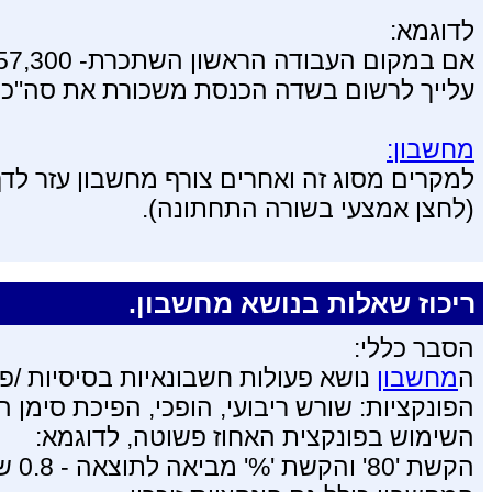
לדוגמא:
אם במקום העבודה הראשון השתכרת- 57,300 ש"ח ובמקום השני- 44,700 ש"ח,
עלייך לרשום בשדה הכנסת משכורת את סה"כ ההכנסה = 102000
מחשבון:
למקרים מסוג זה ואחרים צורף מחשבון עזר לדף 
(לחצן אמצעי בשורה התחתונה).
ריכוז שאלות בנושא מחשבון.
הסבר כללי:
ה
מחשבון
נושא פעולות חשבונאיות בסיסיות /פו
הפונקציות: שורש ריבועי, הופכי, הפיכת סימן ה
השימוש בפונקצית האחוז פשוטה, לדוגמא:
הקשת '80' והקשת '%' מביאה לתוצאה - 0.8 שמתאימה לערך של 80%.