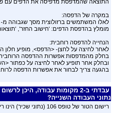
התוצאה שהמדפסת מדפיסה את הדפים עם פונ
במקרה של הדפסה:
לאלו המשתמשים ברזולוצית מסך שגבוהה מ- (600 * 800)
מומלץ בהדפסת הדפים: 'חישוב החזר', 'תוצאו
הנחייה להדפסה רוחבית:
לאחר לחיצה על לחצן- <הדפס>, מופיע חלון 
בחלק מהמדפסות אפשרות ההדפסה הרוחבית(ל
ובחלק אחר תופיע לאחר לחיצה על כפתור <הע
בהגעה צריך לבחור את אפשרות הדפסה לרוחב הדף. (APE
עבדתי ב-2 מקומות עבודה, היכן לרשום
נתוני העבודה השנייה?
רישום הטור של טופס 106 (נתוני שכיר) הינו רישום מרוכז לכל מקומות העבודה .